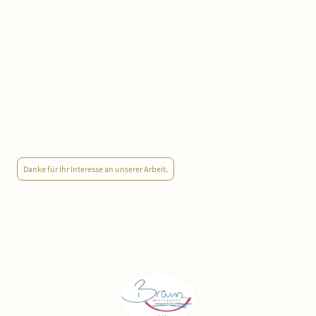
Die Metzgerei Braun wurde vom Feinschmecker zu
den besten 400 Metzgereien Deutschlands gekürt.
2016
Erfolgte die Umstellung auf Artgerechte und
Nachhaltige Tierhaltung, wodurch die Metzgerei
Partnerbetrieb der Bäuerlichen
Erzeugergemeinschaft Schwäbisch Hall wurde.
Danke für Ihr Interesse an unserer Arbeit.