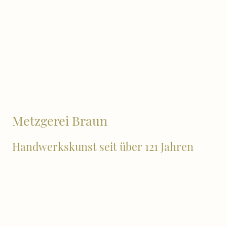
Metzgerei Braun
Handwerkskunst seit über 121 Jahren
1900
Der Gründer Johann Georg Braun wurde 1871 im
Oberkirnach geboren. Als Wirt der Martinskapelle
träumte er von einer eigenen Metzgerei in
Furtwangen. Im Jahre 1900 wurde diese Idee in die